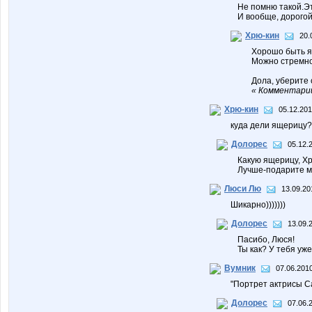
Не помню такой.Эт
И вообще, дорогой
Хрю-кин
20.
Хорошо быть я
Можно стремной
Дола, уберите 
« Комментарий
Хрю-кин
05.12.201
куда дели ящерицу?
Долорес
05.12.
Какую ящерицу, Х
Лучше-подарите мн
Люси Лю
13.09.20
Шикарно)))))))
Долорес
13.09.
Пасибо, Люся!
Ты как? У тебя уж
Вумник
07.06.2010
"Портрет актрисы Са
Долорес
07.06.