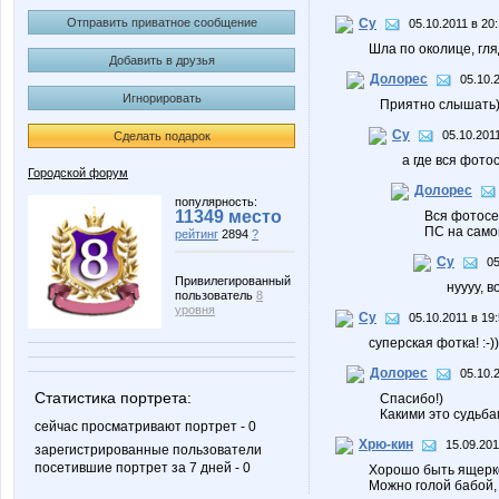
Отправить приватное сообщение
Су
05.10.2011 в 20
Шла по околице, гля
Добавить в друзья
Долорес
05.10.
Игнорировать
Приятно слышать
Су
05.10.201
Сделать подарок
а где вся фотос
Городской форум
Долорес
популярность:
11349 место
Вся фотосес
ПС на самом
рейтинг
2894
?
Су
05
Привилегированный
нуууу, в
пользователь
8
уровня
Су
05.10.2011 в 19
суперская фотка! :-))
Долорес
05.10.
Статистика портрета:
Спасибо!)
Какими это судьба
сейчас просматривают портрет - 0
Хрю-кин
15.09.201
зарегистрированные пользователи
посетившие портрет за 7 дней - 0
Хорошо быть ящерко
Можно голой бабой, 