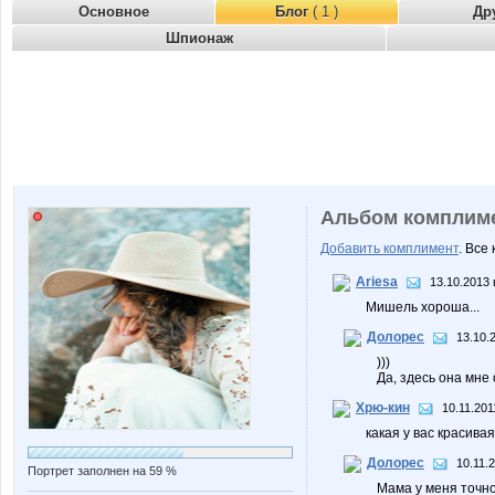
Основное
Блог
( 1 )
Др
Шпионаж
Альбом комплим
Добавить комплимент
. Все
Ariesa
13.10.2013 
Мишель хороша...
Долорес
13.10.
)))
Да, здесь она мне
Хрю-кин
10.11.201
какая у вас красива
Долорес
10.11.
Портрет заполнен на 59 %
Мама у меня точно