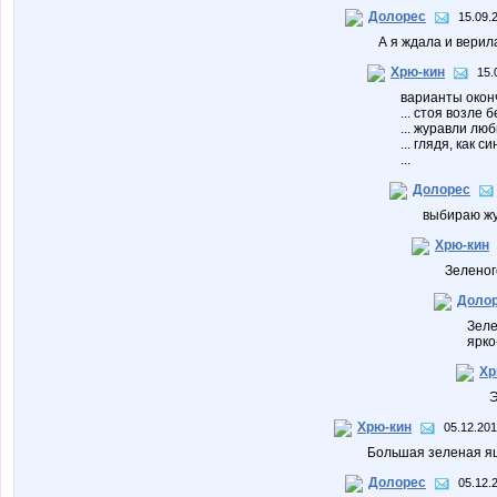
Долорес
15.09.
А я ждала и верил
Хрю-кин
15.
варианты окон
... стоя возле
... журавли лю
... глядя, как
...
Долорес
выбираю жу
Хрю-кин
Зеленог
Доло
Зеле
ярко
Хр
Э
Хрю-кин
05.12.201
Большая зеленая я
Долорес
05.12.