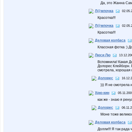
Да, это Жанна Сам
Л@мпочка
02.05.
Красотка!!!
Л@мпочка
02.05.
Красотка!!!
Деловая колбаса
Классная фотка :) Д
Люси Лю
13.12.20
Вспомнила! Какая До
Долорес Клейборн. 
смотрела, хорошая 
Долорес
16.12.
))) Я не смотрела 
Хрю-кин
05.11.200
как же - знаю я рен
Долорес
06.11.
Моне тоже велико
Деловая колбаса
Долли!!! Я так рада 