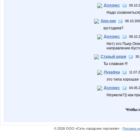
Долорес
09.10.
Надо созвониться)
Хрю-кин
08.10.200
кустодиев?
Долорес
08.10.
Нет) это Пьер Ог
направление.Кусто
Старый шрам
30
Ты славная !!!
Лукафка
11.07.
это типа хорошая ?
Долорес
04.05.
Неужели?)) как пр
Чтобы 
© 2026 ООО «Сеть городских порталов» ·
Реклама н